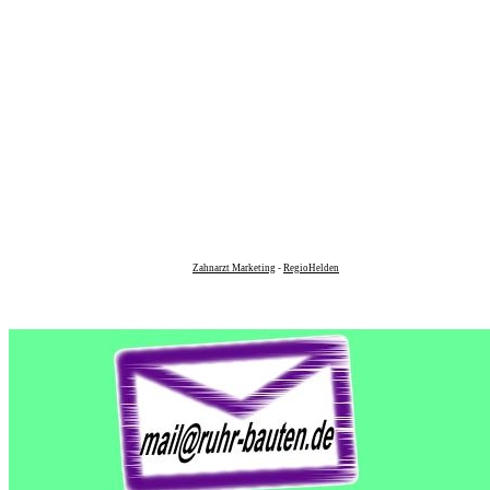
Zahnarzt Marketing
-
RegioHelden