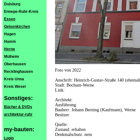
Duisburg
Ennepe-Ruhr-Kreis
Essen
Gelsenkirchen
Hagen
Hamm
Herne
Mülheim
Oberhausen
Foto von 2022
Recklinghausen
Kreis Unna
Anschrift: Heinrich-Gustav-Straße 140 (ehemal
Stadt: Bochum-Werne
Kreis Wesel
Link:
Sonstiges:
Architekt:
Ausführung:
Bücher & DVDs
Bauherr: Johann Berning (Kaufmann), Werne
architektur-ruhr
Besitzer:
Quelle:
my-bauten:
Zustand: erhalten
Denkmalschutz: nein
Login