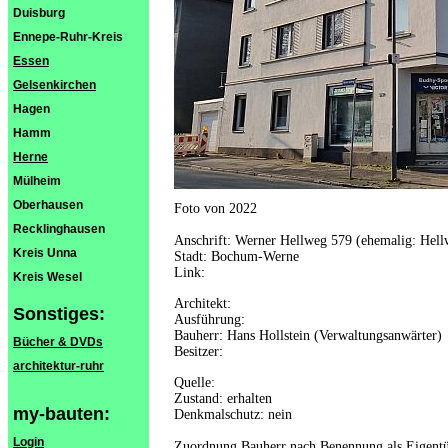
Duisburg
Ennepe-Ruhr-Kreis
Essen
Gelsenkirchen
Hagen
Hamm
Herne
Mülheim
Oberhausen
Foto von 2022
Recklinghausen
Anschrift: Werner Hellweg 579 (ehemalig: Hell
Kreis Unna
Stadt: Bochum-Werne
Link:
Kreis Wesel
Architekt:
Sonstiges:
Ausführung:
Bauherr: Hans Hollstein (Verwaltungsanwärter)
Bücher & DVDs
Besitzer:
architektur-ruhr
Quelle:
Zustand: erhalten
my-bauten:
Denkmalschutz: nein
Login
Zuordnung Bauherr nach Benennung als Eigent