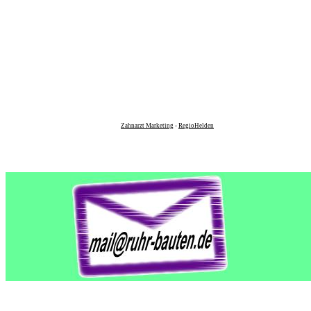
Zahnarzt Marketing
-
RegioHelden