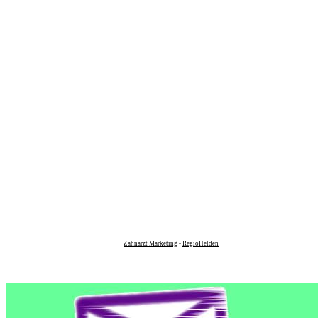
Zahnarzt Marketing
-
RegioHelden