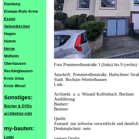
Duisburg
Ennepe-Ruhr-Kreis
Essen
Gelsenkirchen
Hagen
Hamm
Herne
Mülheim
Oberhausen
Foto Pommerellenstraße 3 (links) bis 9 (rechts)
Recklinghausen
Anschrift: Pommerellenstraße, Hultschiner Stra
Kreis Unna
Stadt: Bochum-Wiemelhausen
Link:
Kreis Wesel
Architekt: u. a. Winand Kolfenbach, Bochum
Sonstiges:
Ausführung:
Bauherr:
Bücher & DVDs
Besitzer:
architektur-ruhr
Quelle:
Zustand: nur teilweise verwirklicht und deutlich
my-bauten:
Denkmalschutz: nein
Login
weitere Quelle: