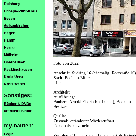
Duisburg
Ennepe-Ruhr-Kreis
Essen
Gelsenkirchen
Hagen
Hamm
Herne
Mülheim
Oberhausen
Foto von 2022
Recklinghausen
Anschrift: Südring 16 (ehemalig: Rottstraße 10)
Kreis Unna
Stadt: Bochum-Mitte
Link:
Kreis Wesel
Architekt:
Sonstiges:
Ausführung:
Bauherr: Arnold Ebert (Kaufmann), Bochum
Bücher & DVDs
Besitzer:
architektur-ruhr
Quelle:
Zustand: veränderter Wiederaufbau
my-bauten:
Denkmalschutz: nein
Login
Zuordnung Bauherr nach Benennung als Eigent