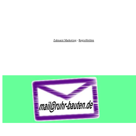
Zahnarzt Marketing
-
RegioHelden