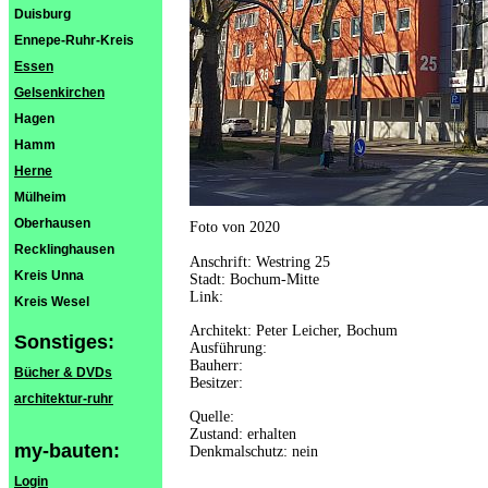
Duisburg
Ennepe-Ruhr-Kreis
Essen
Gelsenkirchen
Hagen
Hamm
Herne
Mülheim
Oberhausen
Foto von 2020
Recklinghausen
Anschrift: Westring 25
Kreis Unna
Stadt: Bochum-Mitte
Link:
Kreis Wesel
Architekt: Peter Leicher, Bochum
Sonstiges:
Ausführung:
Bauherr:
Bücher & DVDs
Besitzer:
architektur-ruhr
Quelle:
Zustand: erhalten
my-bauten:
Denkmalschutz: nein
Login