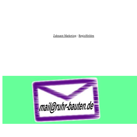
Zahnarzt Marketing
-
RegioHelden