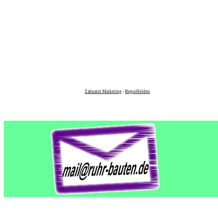
Zahnarzt Marketing
-
RegioHelden