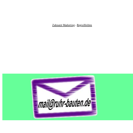
Zahnarzt Marketing
-
RegioHelden