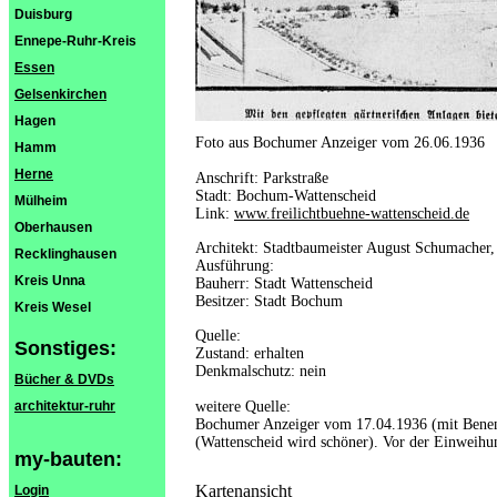
Duisburg
Ennepe-Ruhr-Kreis
Essen
Gelsenkirchen
Hagen
Foto aus Bochumer Anzeiger vom 26.06.1936
Hamm
Herne
Anschrift: Parkstraße
Stadt: Bochum-Wattenscheid
Mülheim
Link:
www.freilichtbuehne-wattenscheid.de
Oberhausen
Architekt: Stadtbaumeister August Schumacher,
Recklinghausen
Ausführung:
Kreis Unna
Bauherr: Stadt Wattenscheid
Besitzer: Stadt Bochum
Kreis Wesel
Quelle:
Sonstiges:
Zustand: erhalten
Denkmalschutz: nein
Bücher & DVDs
architektur-ruhr
weitere Quelle:
Bochumer Anzeiger vom 17.04.1936 (mit Benen
(Wattenscheid wird schöner). Vor der Einweihun
my-bauten:
Kartenansicht
Login