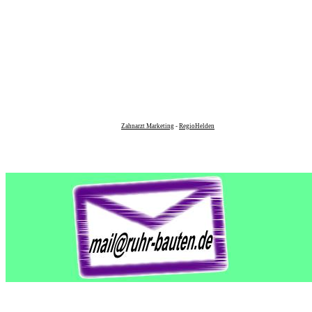
Zahnarzt Marketing
-
RegioHelden