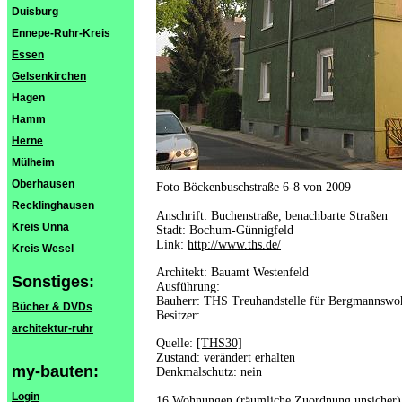
Duisburg
Ennepe-Ruhr-Kreis
Essen
Gelsenkirchen
Hagen
Hamm
Herne
Mülheim
Oberhausen
Foto Böckenbuschstraße 6-8 von 2009
Recklinghausen
Anschrift: Buchenstraße, benachbarte Straßen
Kreis Unna
Stadt: Bochum-Günnigfeld
Link:
http://www.ths.de/
Kreis Wesel
Architekt: Bauamt Westenfeld
Sonstiges:
Ausführung:
Bauherr: THS Treuhandstelle für Bergmannswoh
Bücher & DVDs
Besitzer:
architektur-ruhr
Quelle:
[THS30]
Zustand: verändert erhalten
my-bauten:
Denkmalschutz: nein
Login
16 Wohnungen (räumliche Zuordnung unsicher)