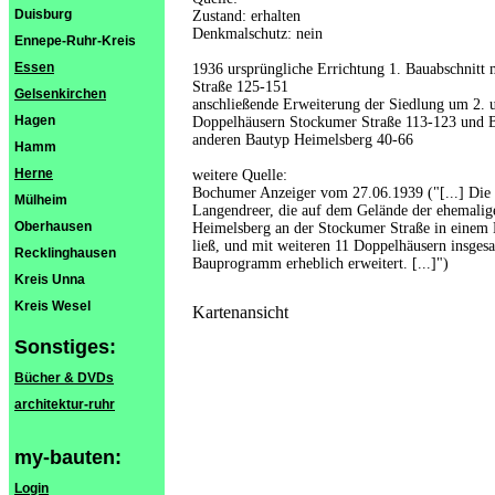
Duisburg
Zustand: erhalten
Denkmalschutz: nein
Ennepe-Ruhr-Kreis
Essen
1936 ursprüngliche Errichtung 1. Bauabschnitt
Straße 125-151
Gelsenkirchen
anschließende Erweiterung der Siedlung um 2. 
Hagen
Doppelhäusern Stockumer Straße 113-123 und Br
anderen Bautyp Heimelsberg 40-66
Hamm
Herne
weitere Quelle:
Bochumer Anzeiger vom 27.06.1939 ("[...] Die
Mülheim
Langendreer, die auf dem Gelände der ehemali
Oberhausen
Heimelsberg an der Stockumer Straße in einem
ließ, und mit weiteren 11 Doppelhäusern insges
Recklinghausen
Bauprogramm erheblich erweitert. [...]")
Kreis Unna
Kreis Wesel
Kartenansicht
Sonstiges:
Bücher & DVDs
architektur-ruhr
my-bauten:
Login