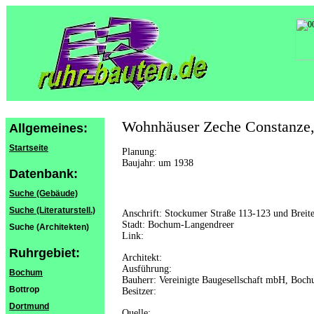
Wohnhäuser Zeche Constanze, 
Allgemeines:
Startseite
Planung:
Baujahr: um 1938
Datenbank:
Suche (Gebäude)
Suche (Literaturstell.)
Anschrift: Stockumer Straße 113-123 und Breit
Stadt: Bochum-Langendreer
Suche (Architekten)
Link:
Ruhrgebiet:
Architekt:
Ausführung:
Bochum
Bauherr: Vereinigte Baugesellschaft mbH, Boc
Bottrop
Besitzer:
Dortmund
Quelle: