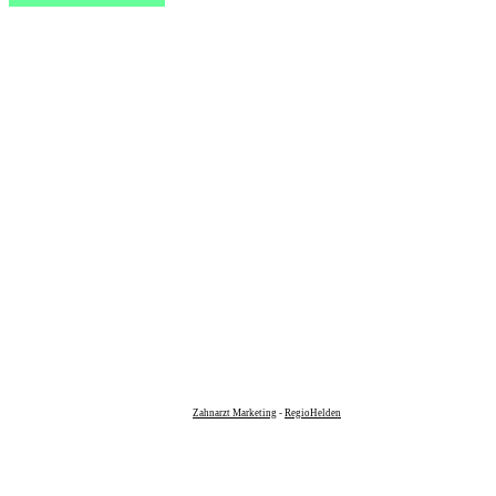
Zahnarzt Marketing
-
RegioHelden