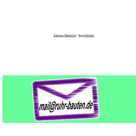
Zahnarzt Marketing
-
RegioHelden