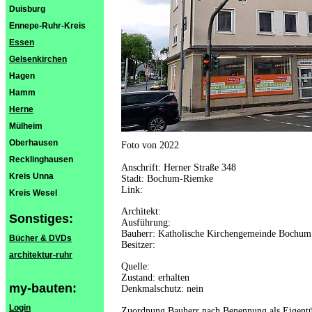
Duisburg
Ennepe-Ruhr-Kreis
Essen
Gelsenkirchen
Hagen
Hamm
Herne
Mülheim
Oberhausen
Foto von 2022
Recklinghausen
Anschrift: Herner Straße 348
Kreis Unna
Stadt: Bochum-Riemke
Link:
Kreis Wesel
Architekt:
Sonstiges:
Ausführung:
Bauherr: Katholische Kirchengemeinde Bochum
Bücher & DVDs
Besitzer:
architektur-ruhr
Quelle:
Zustand: erhalten
my-bauten:
Denkmalschutz: nein
Login
Zuordnung Bauherr nach Benennung als Eigent