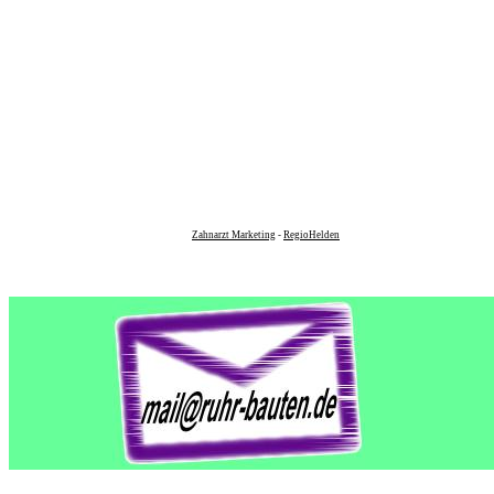
Zahnarzt Marketing
-
RegioHelden