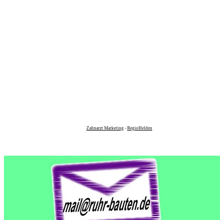
Zahnarzt Marketing
-
RegioHelden