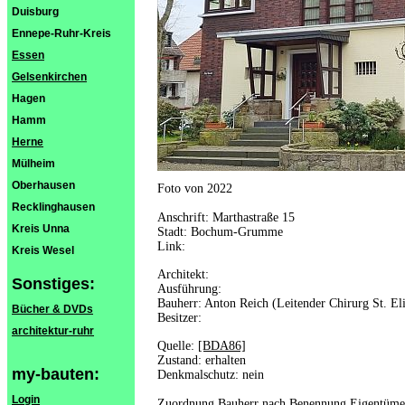
Duisburg
Ennepe-Ruhr-Kreis
Essen
Gelsenkirchen
Hagen
Hamm
Herne
Mülheim
Oberhausen
Foto von 2022
Recklinghausen
Anschrift: Marthastraße 15
Kreis Unna
Stadt: Bochum-Grumme
Link:
Kreis Wesel
Architekt:
Sonstiges:
Ausführung:
Bauherr: Anton Reich (Leitender Chirurg St. El
Bücher & DVDs
Besitzer:
architektur-ruhr
Quelle:
[BDA86]
Zustand: erhalten
my-bauten:
Denkmalschutz: nein
Login
Zuordnung Bauherr nach Benennung Eigentümer