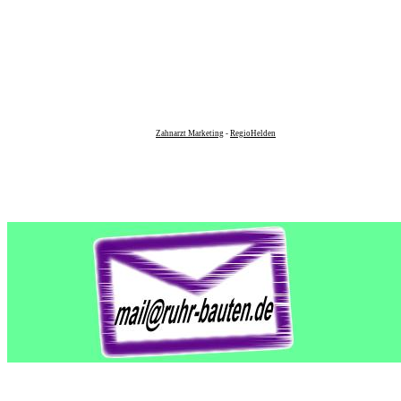
Zahnarzt Marketing
-
RegioHelden