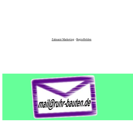
Zahnarzt Marketing
-
RegioHelden