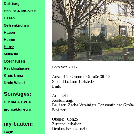
Duisburg
Ennepe-Ruhr-Kreis
Essen
Gelsenkirchen
Hagen
Hamm
Herne
Mülheim
Oberhausen
Foto von 2005
Recklinghausen
Kreis Unna
Anschrift: Grummer Straße 30-40
Stadt: Bochum-Hofstede
Kreis Wesel
Link:
Sonstiges:
Architekt:
Ausführung:
Bücher & DVDs
Bauherr: Zeche Vereinigte Constantin der Große
architektur-ruhr
Besitzer:
Quelle:
[Con25]
my-bauten:
Zustand: erhalten
Denkmalschutz: nein
Login