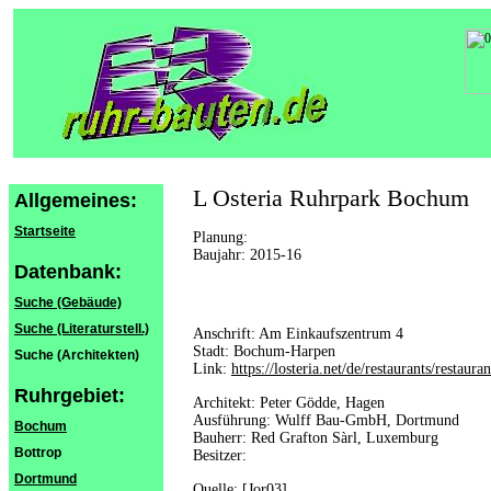
L Osteria Ruhrpark Bochum
Allgemeines:
Startseite
Planung:
Baujahr: 2015-16
Datenbank:
Suche (Gebäude)
Suche (Literaturstell.)
Anschrift: Am Einkaufszentrum 4
Stadt: Bochum-Harpen
Suche (Architekten)
Link:
https://losteria.net/de/restaurants/restaur
Ruhrgebiet:
Architekt: Peter Gödde, Hagen
Ausführung: Wulff Bau-GmbH, Dortmund
Bochum
Bauherr: Red Grafton Sàrl, Luxemburg
Bottrop
Besitzer:
Dortmund
Quelle:
[Jor03]