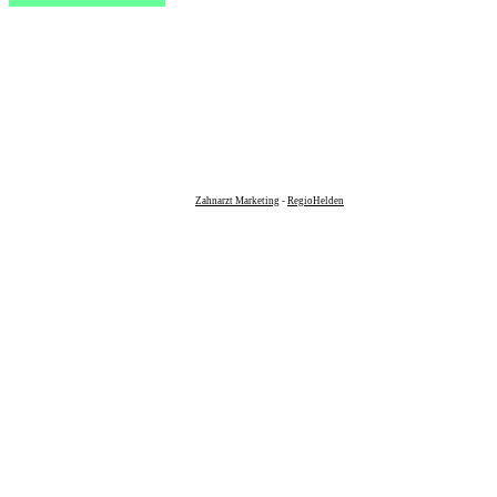
Zahnarzt Marketing
-
RegioHelden