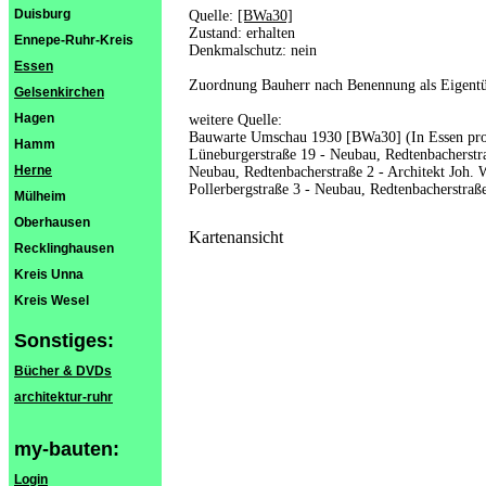
Duisburg
Quelle:
[BWa30]
Zustand: erhalten
Ennepe-Ruhr-Kreis
Denkmalschutz: nein
Essen
Zuordnung Bauherr nach Benennung als Eigent
Gelsenkirchen
Hagen
weitere Quelle:
Bauwarte Umschau 1930 [BWa30] (In Essen proj
Hamm
Lüneburgerstraße 19 - Neubau, Redtenbacherstra
Herne
Neubau, Redtenbacherstraße 2 - Architekt Joh. 
Pollerbergstraße 3 - Neubau, Redtenbacherstraße
Mülheim
Oberhausen
Kartenansicht
Recklinghausen
Kreis Unna
Kreis Wesel
Sonstiges:
Bücher & DVDs
architektur-ruhr
my-bauten:
Login