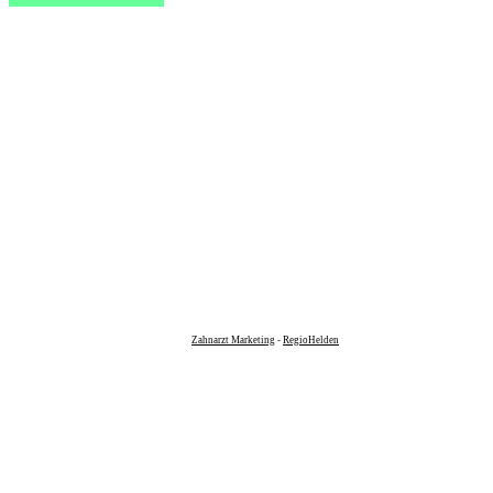
Zahnarzt Marketing
-
RegioHelden