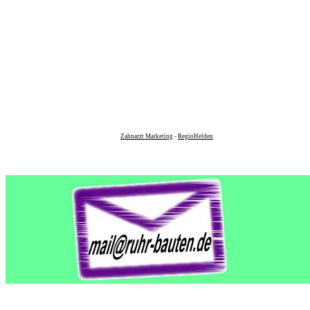
Zahnarzt Marketing
-
RegioHelden