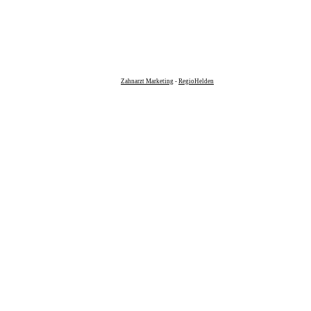
Zahnarzt Marketing
-
RegioHelden