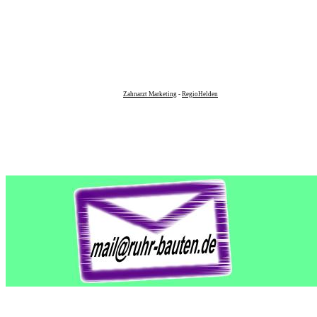
Zahnarzt Marketing
-
RegioHelden