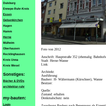
Duisburg
Ennepe-Ruhr-Kreis
Essen
Gelsenkirchen
Hagen
Hamm
Herne
Mülheim
Oberhausen
Foto von 2012
Recklinghausen
Anschrift: Hauptstraße 352 (ehemalig: Bahnhof
Kreis Unna
Stadt: Herne-Wanne
Link:
Kreis Wesel
Architekt:
Sonstiges:
Ausführung:
Bauherr: H- Wältermann (Kürschner), Wanne
Bücher & DVDs
Besitzer:
architektur-ruhr
Quelle:
Zustand: erhalten
my-bauten:
Denkmalschutz: nein
Login
Zuordnung Bauherr nach Benennung als Eigent