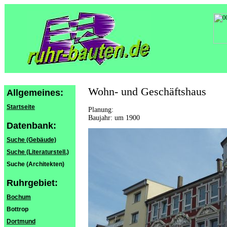
Wohn- und Geschäftshaus
Allgemeines:
Startseite
Planung:
Baujahr: um 1900
Datenbank:
Suche (Gebäude)
Suche (Literaturstell.)
Suche (Architekten)
Ruhrgebiet:
Bochum
Bottrop
Dortmund