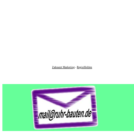
Zahnarzt Marketing
-
RegioHelden