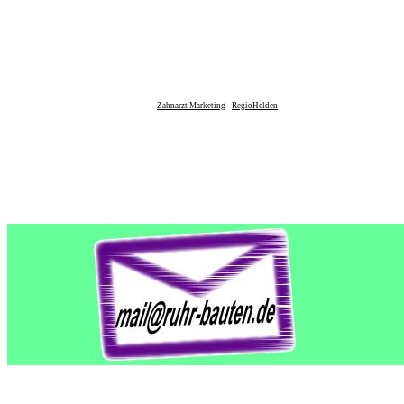
Zahnarzt Marketing
-
RegioHelden