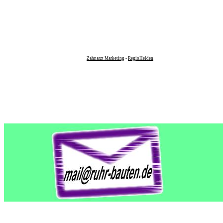
Zahnarzt Marketing
-
RegioHelden