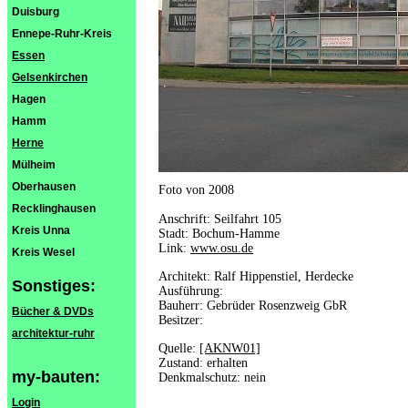
Duisburg
Ennepe-Ruhr-Kreis
Essen
Gelsenkirchen
Hagen
Hamm
Herne
Mülheim
Oberhausen
Foto von 2008
Recklinghausen
Anschrift: Seilfahrt 105
Kreis Unna
Stadt: Bochum-Hamme
Link:
www.osu.de
Kreis Wesel
Architekt: Ralf Hippenstiel, Herdecke
Sonstiges:
Ausführung:
Bauherr: Gebrüder Rosenzweig GbR
Bücher & DVDs
Besitzer:
architektur-ruhr
Quelle:
[AKNW01]
Zustand: erhalten
my-bauten:
Denkmalschutz: nein
Login