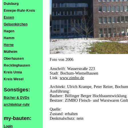
Duisburg
Ennepe-Ruhr-Kreis
Essen
Gelsenkirchen
Hagen
Hamm
Herne
Mülheim
Oberhausen
Foto von 2006
Recklinghausen
Anschrift: Wasserstraße 223
Kreis Unna
Stadt: Bochum-Wiemelhausen
Link:
www.zimbo.de
Kreis Wesel
Architekt: Ulrich Krampe, Peter Reiter, Bochu
Sonstiges:
Ausführung:
Bauherr: Bilfinger Berger Hochbauentwicklung
Bücher & DVDs
Besitzer: ZIMBO Fleisch- und Wurstwaren G
architektur-ruhr
Quelle:
Zustand: erhalten
my-bauten:
Denkmalschutz: nein
Login