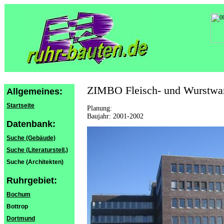
ZIMBO Fleisch- und Wurstware
Allgemeines:
Startseite
Planung:
Baujahr: 2001-2002
Datenbank:
Suche (Gebäude)
Suche (Literaturstell.)
Suche (Architekten)
Ruhrgebiet:
Bochum
Bottrop
Dortmund