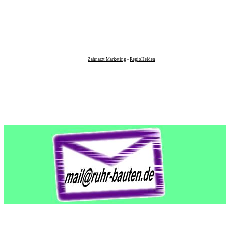
Zahnarzt Marketing
-
RegioHelden