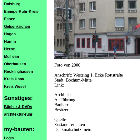
Duisburg
Ennepe-Ruhr-Kreis
Essen
Gelsenkirchen
Hagen
Hamm
Herne
Mülheim
Oberhausen
Foto von 2006
Recklinghausen
Anschrift: Westring 1, Ecke Rottstraße
Kreis Unna
Stadt: Bochum-Mitte
Link:
Kreis Wesel
Architekt:
Sonstiges:
Ausführung:
Bauherr:
Bücher & DVDs
Besitzer:
architektur-ruhr
Quelle:
Zustand: erhalten
my-bauten:
Denkmalschutz: nein
Login