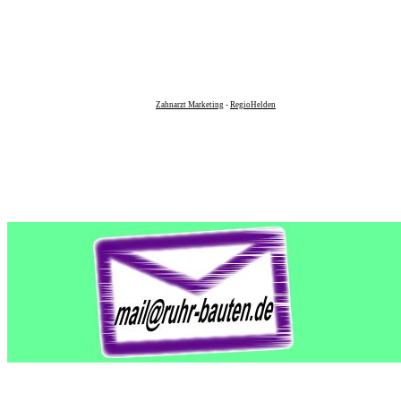
Zahnarzt Marketing
-
RegioHelden