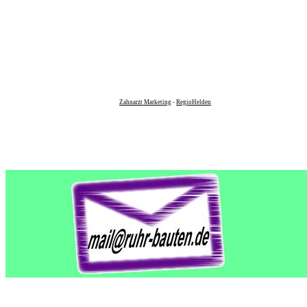
Zahnarzt Marketing
-
RegioHelden