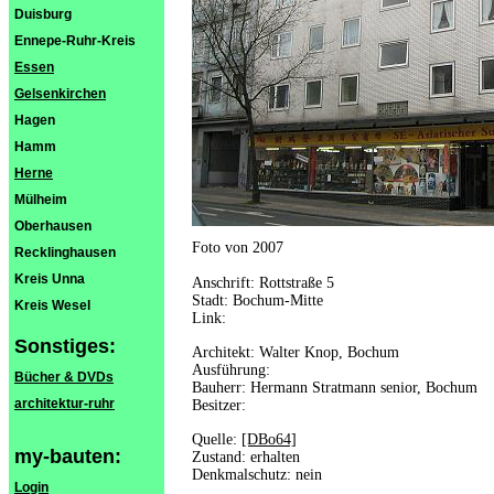
Duisburg
Ennepe-Ruhr-Kreis
Essen
Gelsenkirchen
Hagen
Hamm
Herne
Mülheim
Oberhausen
Foto von 2007
Recklinghausen
Kreis Unna
Anschrift: Rottstraße 5
Stadt: Bochum-Mitte
Kreis Wesel
Link:
Sonstiges:
Architekt: Walter Knop, Bochum
Ausführung:
Bücher & DVDs
Bauherr: Hermann Stratmann senior, Bochum
architektur-ruhr
Besitzer:
Quelle:
[DBo64]
my-bauten:
Zustand: erhalten
Denkmalschutz: nein
Login