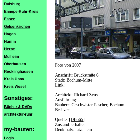
Duisburg
Ennepe-Ruhr-Kreis
Essen
Gelsenkirchen
Hagen
Hamm
Herne
Mülheim
Oberhausen
Foto von 2007
Recklinghausen
Anschrift: Brückstraße 6
Kreis Unna
Stadt: Bochum-Mitte
Link:
Kreis Wesel
Architekt: Richard Zens
Sonstiges:
Ausführung:
Bauherr: Geschwister Pascher, Bochum
Bücher & DVDs
Besitzer:
architektur-ruhr
Quelle:
[DBo65]
Zustand: erhalten
my-bauten:
Denkmalschutz: nein
Login