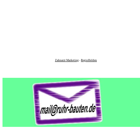
Zahnarzt Marketing
-
RegioHelden