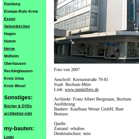
Duisburg
Ennepe-Ruhr-Kreis
Essen
Gelsenkirchen
Hagen
Hamm
Herne
Mülheim
Oberhausen
Foto von 2007
Recklinghausen
Kreis Unna
Anschrift: Kortumstraße 79-81
Stadt: Bochum-Mitte
Kreis Wesel
Link:
www.sinnleffers.de
Sonstiges:
Architekt: Franz Albert Bergmann, Bochum
Ausführung:
Bücher & DVDs
Bauherr: Kaufhaus Weiser GmbH, Buer
architektur-ruhr
Besitzer:
Quelle:
my-bauten:
Zustand: erhalten
Denkmalschutz: nein
Login