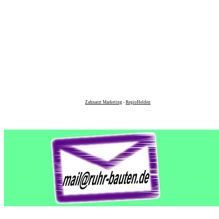
Zahnarzt Marketing
-
RegioHelden