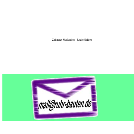
Zahnarzt Marketing
-
RegioHelden