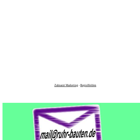
Zahnarzt Marketing
-
RegioHelden