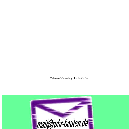
Zahnarzt Marketing
-
RegioHelden