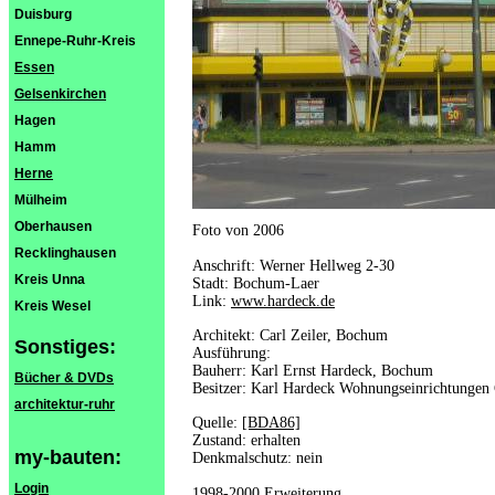
Duisburg
Ennepe-Ruhr-Kreis
Essen
Gelsenkirchen
Hagen
Hamm
Herne
Mülheim
Oberhausen
Foto von 2006
Recklinghausen
Anschrift: Werner Hellweg 2-30
Kreis Unna
Stadt: Bochum-Laer
Link:
www.hardeck.de
Kreis Wesel
Architekt: Carl Zeiler, Bochum
Sonstiges:
Ausführung:
Bauherr: Karl Ernst Hardeck, Bochum
Bücher & DVDs
Besitzer: Karl Hardeck Wohnungseinrichtunge
architektur-ruhr
Quelle:
[BDA86]
Zustand: erhalten
my-bauten:
Denkmalschutz: nein
Login
1998-2000 Erweiterung