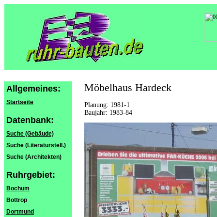
Möbelhaus Hardeck
Allgemeines:
Startseite
Planung: 1981-1
Baujahr: 1983-84
Datenbank:
Suche (Gebäude)
Suche (Literaturstell.)
Suche (Architekten)
Ruhrgebiet:
Bochum
Bottrop
Dortmund