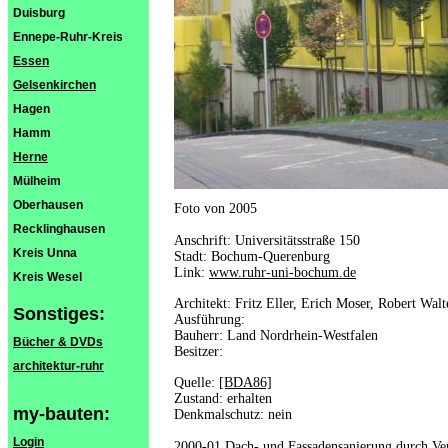
Duisburg
Ennepe-Ruhr-Kreis
Essen
Gelsenkirchen
Hagen
Hamm
Herne
Mülheim
Oberhausen
Foto von 2005
Recklinghausen
Anschrift: Universitätsstraße 150
Kreis Unna
Stadt: Bochum-Querenburg
Link:
www.ruhr-uni-bochum.de
Kreis Wesel
Architekt: Fritz Eller, Erich Moser, Robert Walt
Sonstiges:
Ausführung:
Bauherr: Land Nordrhein-Westfalen
Bücher & DVDs
Besitzer:
architektur-ruhr
Quelle:
[BDA86]
Zustand: erhalten
my-bauten:
Denkmalschutz: nein
Login
2000-01 Dach- und Fassadensanierung durch Ve