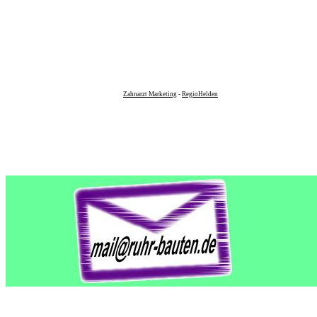
Zahnarzt Marketing
-
RegioHelden