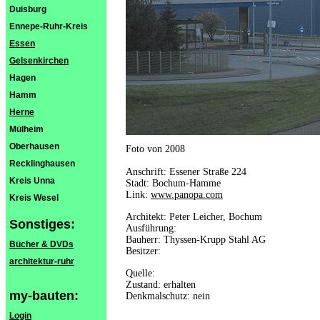
Duisburg
Ennepe-Ruhr-Kreis
Essen
Gelsenkirchen
Hagen
Hamm
Herne
Mülheim
Oberhausen
Foto von 2008
Recklinghausen
Anschrift: Essener Straße 224
Kreis Unna
Stadt: Bochum-Hamme
Link:
www.panopa.com
Kreis Wesel
Architekt: Peter Leicher, Bochum
Sonstiges:
Ausführung:
Bauherr: Thyssen-Krupp Stahl AG
Bücher & DVDs
Besitzer:
architektur-ruhr
Quelle:
Zustand: erhalten
my-bauten:
Denkmalschutz: nein
Login