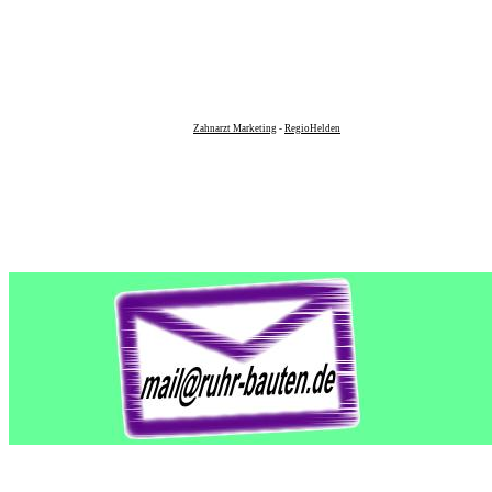
Zahnarzt Marketing
-
RegioHelden