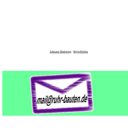
Zahnarzt Marketing
-
RegioHelden