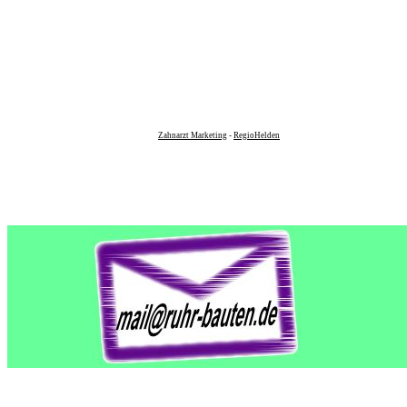
Zahnarzt Marketing
-
RegioHelden