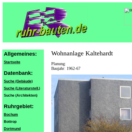
Wohnanlage Kaltehardt
Allgemeines:
Startseite
Planung:
Baujahr: 1962-67
Datenbank:
Suche (Gebäude)
Suche (Literaturstell.)
Suche (Architekten)
Ruhrgebiet:
Bochum
Bottrop
Dortmund