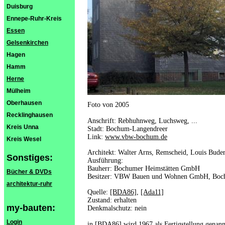
Duisburg
Ennepe-Ruhr-Kreis
Essen
Gelsenkirchen
Hagen
Hamm
Herne
Mülheim
Oberhausen
Foto von 2005
Recklinghausen
Anschrift: Rebhuhnweg, Luchsweg, ...
Kreis Unna
Stadt: Bochum-Langendreer
Link:
www.vbw-bochum.de
Kreis Wesel
Architekt: Walter Arns, Remscheid, Louis Bud
Sonstiges:
Ausführung:
Bauherr: Bochumer Heimstätten GmbH
Bücher & DVDs
Besitzer: VBW Bauen und Wohnen GmbH, Bo
architektur-ruhr
Quelle:
[BDA86]
,
[Ada11]
Zustand: erhalten
my-bauten:
Denkmalschutz: nein
Login
in [BDA86] wird 1967 als Fertigstellung genann