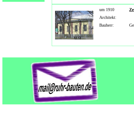
um 1910
Ze
Architekt:
Bauherr:
Ge