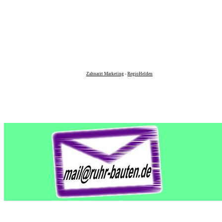
Zahnarzt Marketing
-
RegioHelden