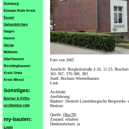
Duisburg
Ennepe-Ruhr-Kreis
Essen
Gelsenkirchen
Hagen
Hamm
Herne
Mülheim
Oberhausen
Foto von 2005
Recklinghausen
Anschrift: Borgholzstraße 2-26, 11-23, Bruchst
Kreis Unna
361-367, 370-380, 383
Stadt: Bochum-Wiemelhausen
Kreis Wesel
Link:
Sonstiges:
Architekt:
Ausführung:
Bücher & DVDs
Bauherr: Deutsch-Luxemburgische Bergwerks- 
architektur-ruhr
Besitzer:
Quelle:
[Boc78]
my-bauten:
Zustand: erhalten
Denkmalschutz: ja
Login