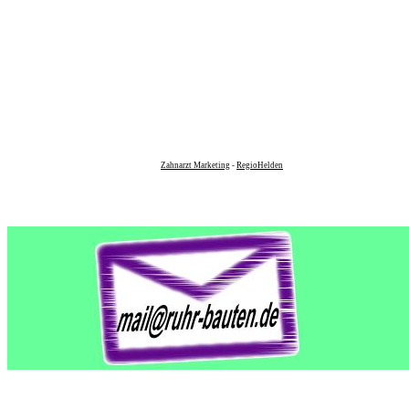
Zahnarzt Marketing
-
RegioHelden