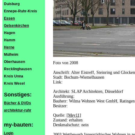
Duisburg
Ennepe-Ruhr-Kreis
Essen
Gelsenkirchen
Hagen
Hamm
Herne
Mülheim
Oberhausen
Foto von 2008
Recklinghausen
Anschrift: Alter Eistreff, Steinring und Glocke
Kreis Unna
Stadt: Bochum-Wiemelhausen
Link:
Kreis Wesel
Architekt: SLAP Architekten, Düsseldorf
Sonstiges:
Ausführung:
Bauherr: Wilma Wohnen West GmbH, Ratingen
Bücher & DVDs
Besitzer:
architektur-ruhr
Quelle:
[Mey11]
Zustand: erhalten
my-bauten:
Denkmalschutz: nein
Login
2003 Wettbewerb Innerstädtisches Wohnen in neu