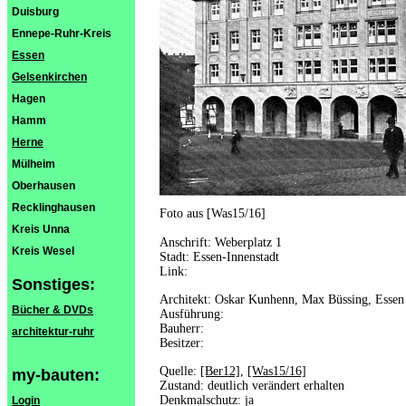
Duisburg
Ennepe-Ruhr-Kreis
Essen
Gelsenkirchen
Hagen
Hamm
Herne
Mülheim
Oberhausen
Recklinghausen
Foto aus [Was15/16]
Kreis Unna
Anschrift: Weberplatz 1
Kreis Wesel
Stadt: Essen-Innenstadt
Link:
Sonstiges:
Architekt: Oskar Kunhenn, Max Büssing, Essen
Bücher & DVDs
Ausführung:
Bauherr:
architektur-ruhr
Besitzer:
Quelle:
[Ber12]
,
[Was15/16]
my-bauten:
Zustand: deutlich verändert erhalten
Denkmalschutz: ja
Login