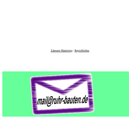
Zahnarzt Marketing
-
RegioHelden