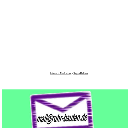
Zahnarzt Marketing
-
RegioHelden