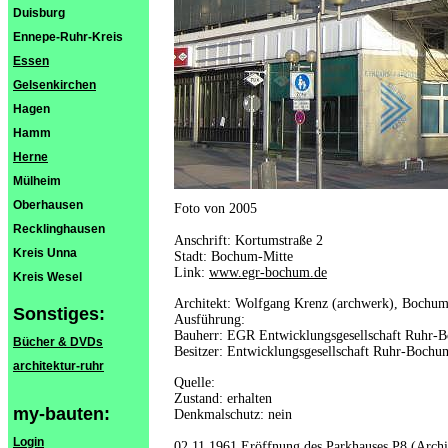
Duisburg
Ennepe-Ruhr-Kreis
Essen
Gelsenkirchen
Hagen
Hamm
Herne
Mülheim
Oberhausen
Foto von 2005
Recklinghausen
Anschrift: Kortumstraße 2
Kreis Unna
Stadt: Bochum-Mitte
Link:
www.egr-bochum.de
Kreis Wesel
Architekt: Wolfgang Krenz (archwerk), Bochu
Sonstiges:
Ausführung:
Bauherr: EGR Entwicklungsgesellschaft Ruhr
Bücher & DVDs
Besitzer: Entwicklungsgesellschaft Ruhr-Boch
architektur-ruhr
Quelle:
Zustand: erhalten
my-bauten:
Denkmalschutz: nein
Login
02.11.1961 Eröffnung des Parkhauses P8 (Arch