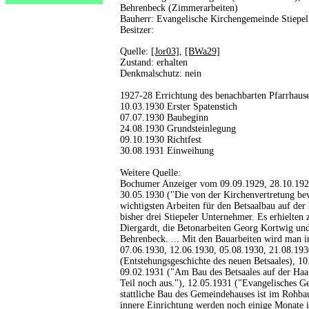
Behrenbeck (Zimmerarbeiten)
Bauherr: Evangelische Kirchengemeinde Stiepel
Besitzer:
Quelle:
[Jor03]
,
[BWa29]
Zustand: erhalten
Denkmalschutz: nein
1927-28 Errichtung des benachbarten Pfarrhaus
10.03.1930 Erster Spatenstich
07.07.1930 Baubeginn
24.08.1930 Grundsteinlegung
09.10.1930 Richtfest
30.08.1931 Einweihung
Weitere Quelle:
Bochumer Anzeiger vom 09.09.1929, 28.10.1929
30.05.1930 ("Die von der Kirchenvertretung be
wichtigsten Arbeiten für den Betsaalbau auf de
bisher drei Stiepeler Unternehmer. Es erhielten
Diergardt, die Betonarbeiten Georg Kortwig un
Behrenbeck. ... Mit den Bauarbeiten wird man i
07.06.1930, 12.06.1930, 05.08.1930, 21.08.193
(Entstehungsgeschichte des neuen Betsaales), 1
09.02.1931 ("Am Bau des Betsaales auf der Haar
Teil noch aus."), 12.05.1931 ("Evangelisches G
stattliche Bau des Gemeindehauses ist im Rohbau 
innere Einrichtung werden noch einige Monate