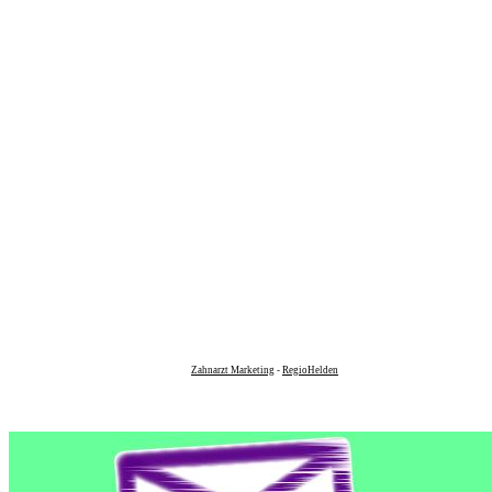
Zahnarzt Marketing
-
RegioHelden