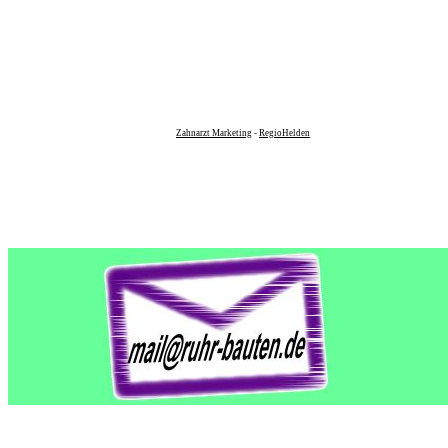
Zahnarzt Marketing
-
RegioHelden