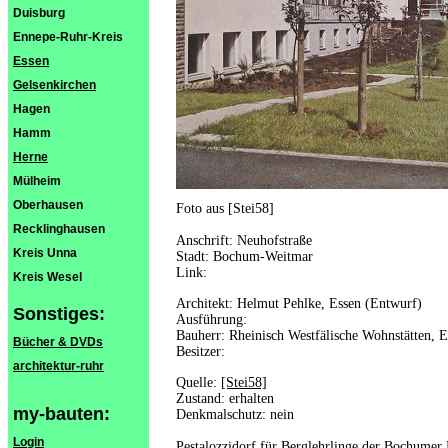
Duisburg
Ennepe-Ruhr-Kreis
Essen
Gelsenkirchen
Hagen
Hamm
Herne
Mülheim
Oberhausen
Foto aus [Stei58]
Recklinghausen
Anschrift: Neuhofstraße
Kreis Unna
Stadt: Bochum-Weitmar
Link:
Kreis Wesel
Architekt: Helmut Pehlke, Essen (Entwurf)
Sonstiges:
Ausführung:
Bauherr: Rheinisch Westfälische Wohnstätten, E
Bücher & DVDs
Besitzer:
architektur-ruhr
Quelle:
[Stei58]
Zustand: erhalten
my-bauten:
Denkmalschutz: nein
Login
Pestalozzidorf für Berglehrlinge der Bochume