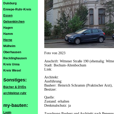
Duisburg
Ennepe-Ruhr-Kreis
Essen
Gelsenkirchen
Hagen
Hamm
Herne
Mülheim
Oberhausen
Foto von 2023
Recklinghausen
Anschrift: Wittener Straße 190 (ehemalig: Witt
Kreis Unna
Stadt: Bochum-Altenbochum
Link:
Kreis Wesel
Architekt:
Sonstiges:
Ausführung:
Bauherr: Heinrich Schramm (Praktischer Arzt)
Bücher & DVDs
Besitzer:
architektur-ruhr
Quelle:
Zustand: erhalten
my-bauten:
Denkmalschutz: ja
Login
Zuordnung Bauherr und Architekt nach Benennu