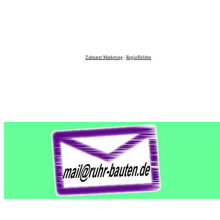
Zahnarzt Marketing
-
RegioHelden