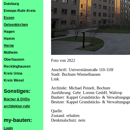
Duisburg
Ennepe-Ruhr-Kreis
Essen
Gelsenkirchen
Hagen
Hamm
Herne
Mülheim
Oberhausen
Foto von 2022
Recklinghausen
Anschrift: Universitätsstraße 110-110f
Kreis Unna
Stadt: Bochum-Wiemelhausen
Link:
Kreis Wesel
Architekt: Michael Peinelt, Bochum
Sonstiges:
Ausführung: Gebr. Lorenz GmbH, Waltrop
Bauherr: Kappel Grundstücks- & Verwaltungsg
Bücher & DVDs
Besitzer: Kappel Grundstücks- & Verwaltungsg
architektur-ruhr
Quelle:
Zustand: erhalten
my-bauten:
Denkmalschutz: nein
Login