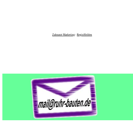
Zahnarzt Marketing
-
RegioHelden