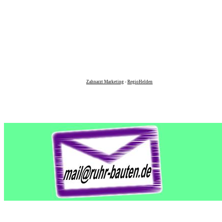
Zahnarzt Marketing
-
RegioHelden