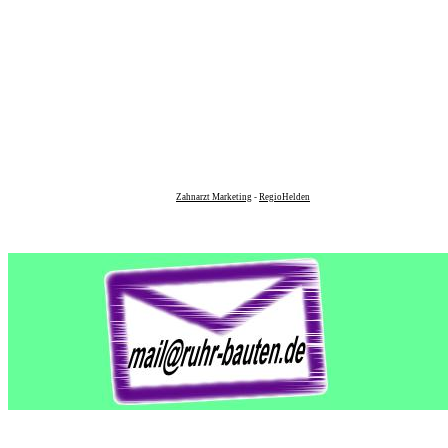
Zahnarzt Marketing
-
RegioHelden