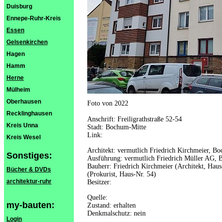
Duisburg
Ennepe-Ruhr-Kreis
Essen
Gelsenkirchen
Hagen
Hamm
Herne
Mülheim
Oberhausen
Foto von 2022
Recklinghausen
Anschrift: Freiligrathstraße 52-54
Kreis Unna
Stadt: Bochum-Mitte
Link:
Kreis Wesel
Architekt: vermutlich Friedrich Kirchmeier, B
Sonstiges:
Ausführung: vermutlich Friedrich Müller AG,
Bauherr: Friedrich Kirchmeier (Architekt, Hau
Bücher & DVDs
(Prokurist, Haus-Nr. 54)
architektur-ruhr
Besitzer:
Quelle:
my-bauten:
Zustand: erhalten
Denkmalschutz: nein
Login