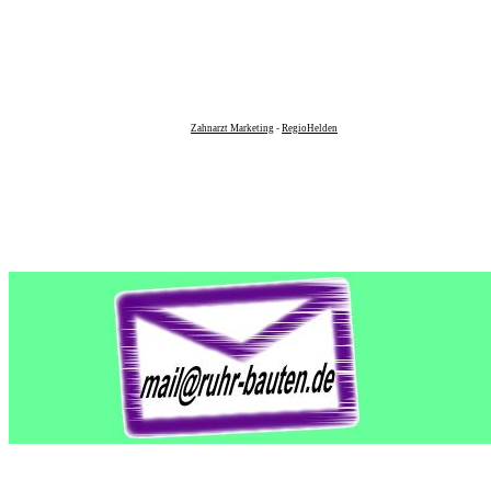
Zahnarzt Marketing
-
RegioHelden