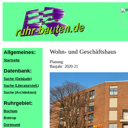
Wohn- und Geschäftshaus
Allgemeines:
Startseite
Planung:
Baujahr: 2020-21
Datenbank:
Suche (Gebäude)
Suche (Literaturstell.)
Suche (Architekten)
Ruhrgebiet:
Bochum
Bottrop
Dortmund