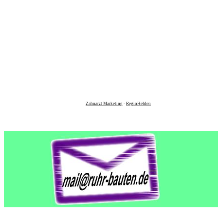
Zahnarzt Marketing
-
RegioHelden