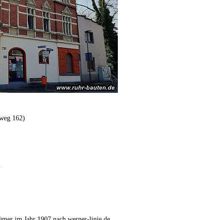
lweg 162)
n
mer im Jahr 1907 nach werner-linie.de.