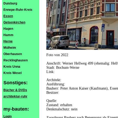
Duisburg
Ennepe-Ruhr-Kreis
Essen
Gelsenkirchen
Hagen
Hamm
Herne
Mülheim
Oberhausen
Foto von 2022
Recklinghausen
Anschrift: Werner Hellweg 499 (ehemalig: Hel
Kreis Unna
Stadt: Bochum-Werne
Link:
Kreis Wesel
Architekt:
Sonstiges:
Ausführung:
Bauherr: Peter Anton Kaiser (Kaufmann), Esse
Bücher & DVDs
Besitzer:
architektur-ruhr
Quelle:
Zustand: erhalten
my-bauten:
Denkmalschutz: nein
Login
Zuordnung Bauherr nach Benennung als Eigentü