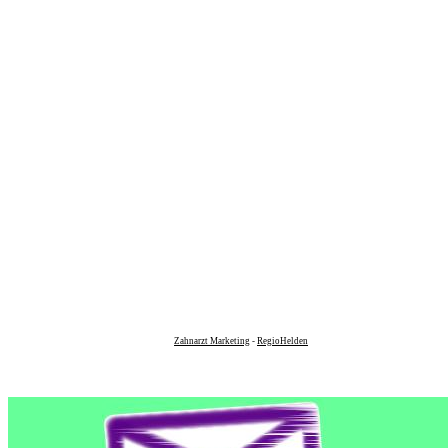
Zahnarzt Marketing
-
RegioHelden