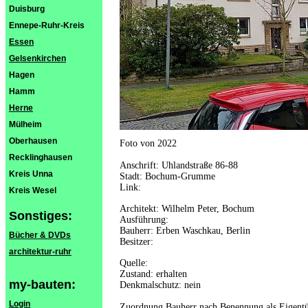
Duisburg
Ennepe-Ruhr-Kreis
Essen
Gelsenkirchen
Hagen
Hamm
Herne
Mülheim
Oberhausen
Foto von 2022
Recklinghausen
Anschrift: Uhlandstraße 86-88
Kreis Unna
Stadt: Bochum-Grumme
Link:
Kreis Wesel
Architekt: Wilhelm Peter, Bochum
Sonstiges:
Ausführung:
Bauherr: Erben Waschkau, Berlin
Bücher & DVDs
Besitzer:
architektur-ruhr
Quelle:
Zustand: erhalten
my-bauten:
Denkmalschutz: nein
Login
Zuordnung Bauherr nach Benennung als Eigent